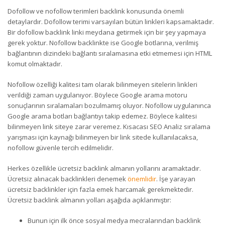
Dofollow ve nofollow terimleri backlink konusunda önemli
detaylardır. Dofollow terimi varsayılan bütün linkleri kapsamaktadır.
Bir dofollow backlink linki meydana getirmek için bir şey yapmaya
gerek yoktur. Nofollow backlinkte ise Google botlarına, verilmiş
bağlantının dizindeki bağlantı sıralamasına etki etmemesi için HTML
komut olmaktadır.
Nofollow özelliği kalitesi tam olarak bilinmeyen sitelerin linkleri
verildiği zaman uygulanıyor. Böylece Google arama motoru
sonuçlarının sıralamaları bozulmamış oluyor. Nofollow uygulanınca
Google arama botları bağlantıyı takip edemez. Böylece kalitesi
bilinmeyen link siteye zarar veremez. Kısacası SEO Analiz sıralama
yarışması için kaynağı bilinmeyen bir link sitede kullanılacaksa,
nofollow güvenle tercih edilmelidir.
Herkes özellikle ücretsiz backlink almanın yollarını aramaktadır.
Ücretsiz alınacak backlinkleri denemek
önemlidir
. İşe yarayan
ücretsiz backlinkler için fazla emek harcamak gerekmektedir.
Ücretsiz backlink almanın yolları aşağıda açıklanmıştır:
Bunun için ilk önce sosyal medya mecralarından backlink