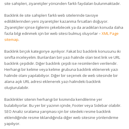
site sahipleri, ziyaretçiler yönünden farklı faydaları bulunmaktadır.
Backlink ile site sahipleri farklı web sitelerinde tavsiye
edildiklerinden yeni ziyaretçiler kazanma fırsatları doğuyor.
Ziyaretçiler içinse ilgilerini çekebilecek ya da aradıkları konuda daha
fazla bilgi edinmek için bir web sitesi bulmuş oluyorlar –
XML Page
sitemap
.
Backlink birçok kategoriye ayrılıyor. Fakat biz backlink konusunu iki
sınıfta inceleyelim. Bunlardan biri yazı halinde olan text link ve URL
backlink çeşididir. Diğer backlink çeşidi ise resimlerden verilendir.
Herhangi bir kelime veya kelime grubuna backlink eklenerek yazı
halinde olanı yapılabiliyor. Diğer bir seçenek de web sitesinde bir
alana açık URL adresi eklenerek yazı halindeki backlink
oluşturulabilir.
Backlinkler sitenin herhangi bir kısmında kendilerine yer
bulabiliyorlar. Bu yer bir yazının içinde, Footer veya Sidebar olabilir.
SEO Analiz sıralama yarışması için bir sitedeki resme backlink
eklendiğinde resme tıklandığında diğer web sitesine yönlendirme
yapılıyor.